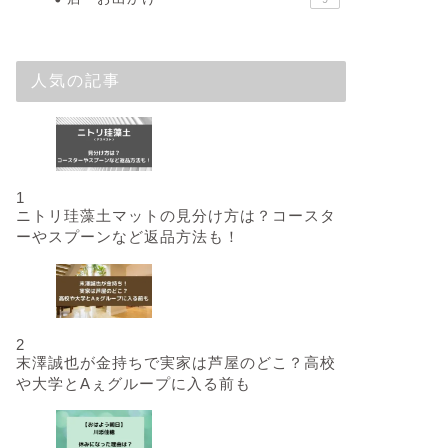
人気の記事
1
ニトリ珪藻土マットの見分け方は？コースタ
ーやスプーンなど返品方法も！
2
末澤誠也が金持ちで実家は芦屋のどこ？高校
や大学とAぇグループに入る前も