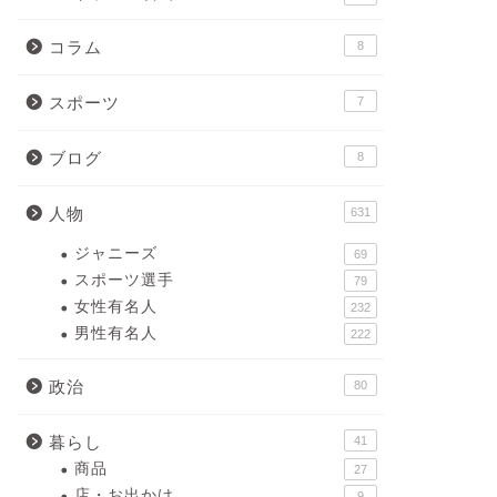
コラム
8
スポーツ
7
ブログ
8
人物
631
ジャニーズ
69
スポーツ選手
79
女性有名人
232
男性有名人
222
政治
80
暮らし
41
商品
27
店・お出かけ
9