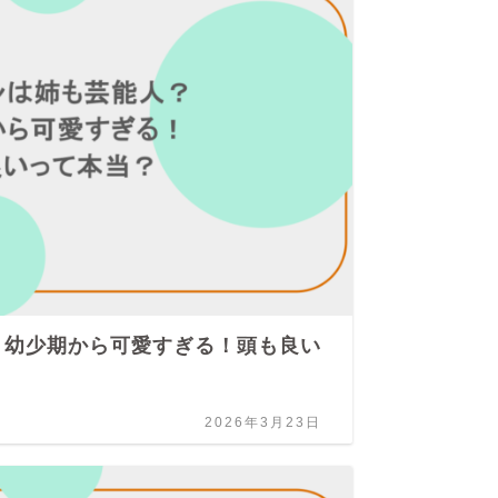
？幼少期から可愛すぎる！頭も良い
大
た
2026年3月23日
ジャ