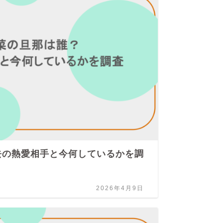
去の熱愛相手と今何しているかを調
高
だ
2026年4月9日
ジャ