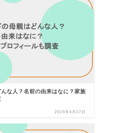
どんな人？名前の由来はなに？家族
山
査
2026年4月27日
ジャ