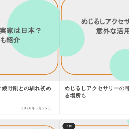
？綾野剛との馴れ初め
めじるしアクセサリーの
る場所も
2026年5月25日
人物