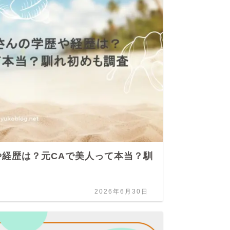
経歴は？元CAで美人って本当？馴
松
も
2026年6月30日
人物