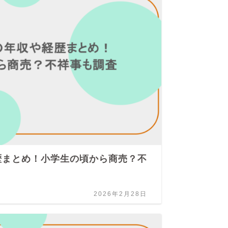
歴まとめ！小学生の頃から商売？不
髙
い
2026年2月28日
ジャ