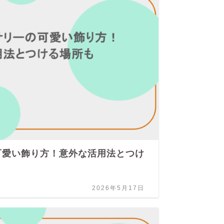
可愛い飾り方！意外な活用法とつけ
キ
と
2026年5月17日
人物