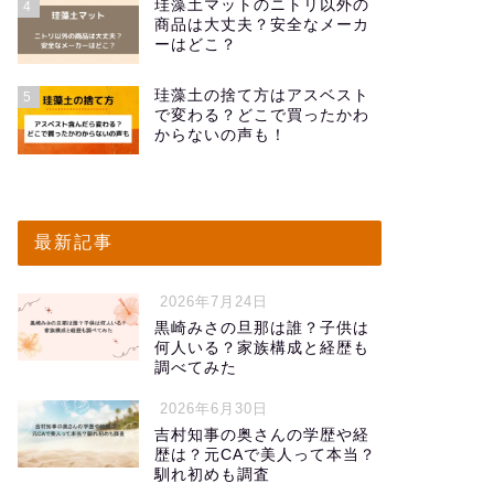
珪藻土マットのニトリ以外の
4
商品は大丈夫？安全なメーカ
ーはどこ？
珪藻土の捨て方はアスベスト
5
で変わる？どこで買ったかわ
からないの声も！
最新記事
2026年7月24日
黒崎みさの旦那は誰？子供は
何人いる？家族構成と経歴も
調べてみた
2026年6月30日
吉村知事の奥さんの学歴や経
歴は？元CAで美人って本当？
馴れ初めも調査