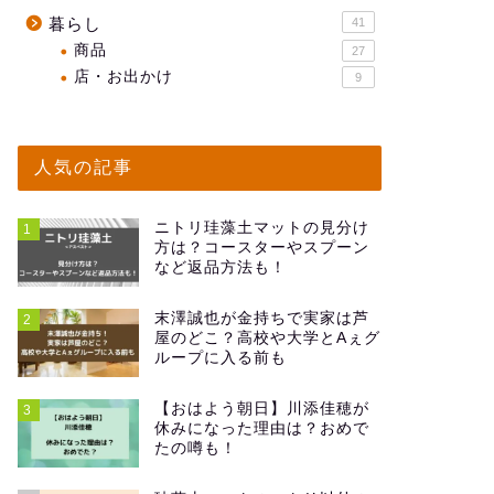
暮らし
41
商品
27
店・お出かけ
9
人気の記事
ニトリ珪藻土マットの見分け
1
方は？コースターやスプーン
など返品方法も！
末澤誠也が金持ちで実家は芦
2
屋のどこ？高校や大学とAぇグ
ループに入る前も
【おはよう朝日】川添佳穂が
3
休みになった理由は？おめで
たの噂も！