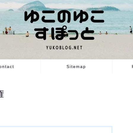
ontact
Sitemap
権