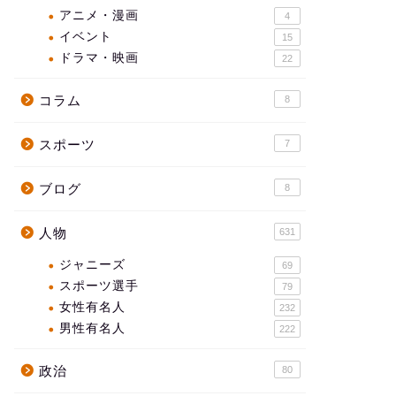
アニメ・漫画
4
イベント
15
ドラマ・映画
22
コラム
8
スポーツ
7
ブログ
8
人物
631
ジャニーズ
69
スポーツ選手
79
女性有名人
232
男性有名人
222
政治
80