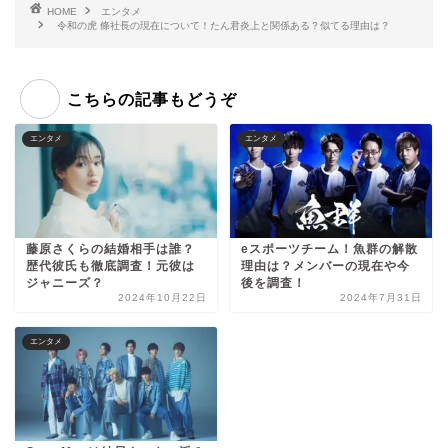
HOME
エンタメ
令和の虎 條社長の現在について！たん君炎上と関係ある？似てる理由は？
こちらの記事もどうぞ
エンタメ
エンタメ
藤原さくらの結婚相手は誰？
eスポーツチーム！魚群の解散
歴代彼氏も徹底調査！元彼は
理由は？メンバーの現在や今
ジャニーズ？
後を調査！
2024年10月22日
2024年7月31日
エンタメ