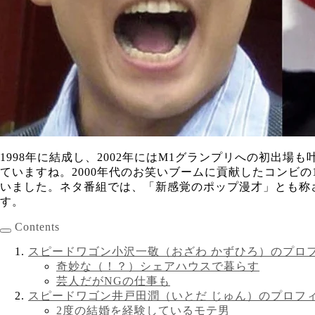
1998年に結成し、2002年にはM1グランプリへの初出
ていますね。2000年代のお笑いブームに貢献したコンビ
いました。ネタ番組では、「新感覚のポップ漫才」とも称
す。
Contents
スピードワゴン小沢一敬（おざわ かずひろ）のプロ
奇妙な（！？）シェアハウスで暮らす
芸人だがNGの仕事も
スピードワゴン井戸田潤（いとだ じゅん）のプロフ
2度の結婚を経験しているモテ男