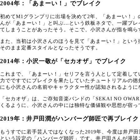
2004年：「あまーい！」でブレイク
初めてM1グランプリに出場を決めて2年、「あまーい！
んが「あまーい！」と叫ぶ…という鉄板ネタで、一躍ブレ
てしまうことがあったそう。そこで、小沢さんが指を鳴ら
また、当初は小沢さんのほうを見て「あまーい！」という
そのまま定番スタイルとなったそうです。
2014年：小沢一敬が「セカオザ」でブレイク
これまで、「あまーい！」セリフを言う人として定着して
力でですでにブレイクを果たしていたチュートリアルの徳
にも小沢さんの名前やキャラクター性が認知されるように
「セカオザ」は、ご存知音楽バンドの「SEKAI NO O
くるように、小沢さんの中には独特な価値観や思想が宿っ
2019年：井戸田潤がハンバーグ師匠で再ブレイク
もうすでに若手芸人ではなくなった2019年、今度は井戸田
という設定の「ハンバーグ師匠」です。井戸田さんが漫談