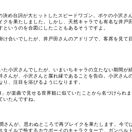
」の決め台詞が大ヒットしたスピードワゴン。ボケの小沢さ
イクを果たしました。しかし、天然キャラでも有名な井戸
すというのを合図にしたこともあるそうですよ。
掛け合いでしたが、井戸田さんのアドリブで、客席を見て
いた小沢さんでしたが、いまいちキャラの立たない期間が
井さんが、小沢さんと腐れ縁であることを告白。小沢さん
なり、注目を浴びるようになります。
WARI」が楽曲で見せる世界観に似ていたことから名づけら
ていたんですね。
潤さんが、思わぬところで再ブレイクを果たします。今ではY
スタイルで扮するカウボーイのキャラクターで、ガンベル