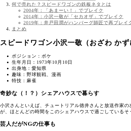
何で売れた？スピードワゴンの鉄板ネタとは
2004年：「あまーい！」でブレイク
2014年：小沢一敬が「セカオザ」でブレイク
2019年：井戸田潤がハンバーグ師匠で再ブレイ
まとめ
スピードワゴン小沢一敬（おざわ か
ポジション：ボケ
生年月日：1973年10月10日
出身地：愛知県
趣味：野球観戦、漫画
特技：麻雀
奇妙な（！？）シェアハウスで暮らす
小沢さんといえば、チュートリアル徳井さんと放送作家の
が、ほとんどの時間をこのシェアハウスで過ごしているそ
芸人だがNGの仕事も