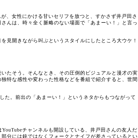
んが、女性にかける甘いセリフを放つと、すかさず井戸田さ
田さんは、時々全く脈略のない場面で「あまーい！」と言っ
目を見開きながら叫ぶというスタイルにしたところ大ウケ！
続いたそう。そんなとき、その圧倒的ビジュアルと漫才の実
の独特な感性や変わった性格などを番組で紹介すると、世間
れました。前出の「あまーい！」というネタからもつながって
ouTubeチャンネルも開設している、井戸田さんの友人だ
ト部分には銃ではなくフォークとナイフが差さっているとい