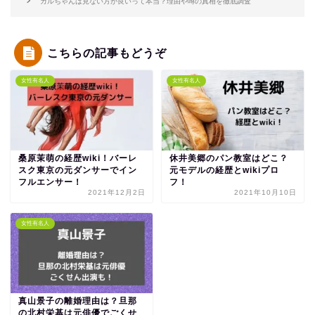
ガルちゃんは見ない方が良いって本当？理由や噂の真相を徹底調査
こちらの記事もどうぞ
女性有名人
女性有名人
桑原茉萌の経歴wiki！バーレ
休井美郷のパン教室はどこ？
スク東京の元ダンサーでイン
元モデルの経歴とwikiプロ
フルエンサー！
フ！
2021年12月2日
2021年10月10日
女性有名人
真山景子の離婚理由は？旦那
の北村栄基は元俳優でごくせ