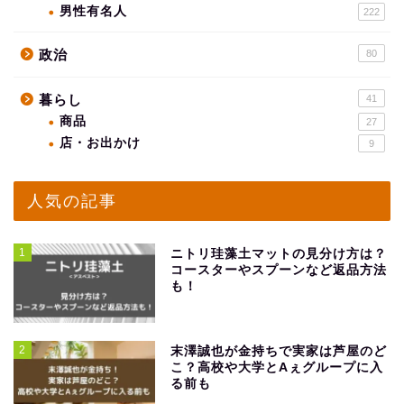
男性有名人
222
政治
80
暮らし
41
商品
27
店・お出かけ
9
人気の記事
1
ニトリ珪藻土マットの見分け方は？
コースターやスプーンなど返品方法
も！
2
末澤誠也が金持ちで実家は芦屋のど
こ？高校や大学とAぇグループに入
る前も