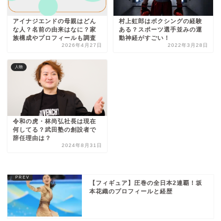
アイナジエンドの母親はどん
村上虹郎はボクシングの経験
な人？名前の由来はなに？家
ある？スポーツ選手並みの運
族構成やプロフィールも調査
動神経がすごい！
2026年4月27日
2022年3月28日
人物
令和の虎・林尚弘社長は現在
何してる？武田塾の創設者で
辞任理由は？
2024年8月31日
【フィギュア】圧巻の全日本2連覇！坂
本花織のプロフィールと経歴