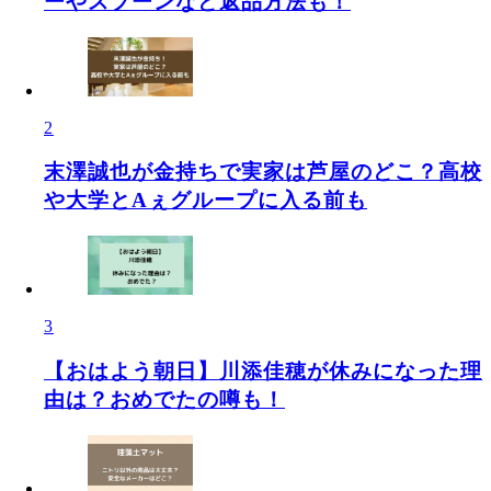
ーやスプーンなど返品方法も！
2
末澤誠也が金持ちで実家は芦屋のどこ？高校
や大学とAぇグループに入る前も
3
【おはよう朝日】川添佳穂が休みになった理
由は？おめでたの噂も！