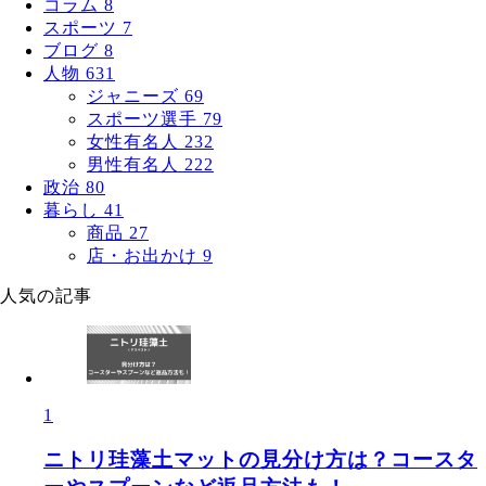
コラム
8
スポーツ
7
ブログ
8
人物
631
ジャニーズ
69
スポーツ選手
79
女性有名人
232
男性有名人
222
政治
80
暮らし
41
商品
27
店・お出かけ
9
人気の記事
1
ニトリ珪藻土マットの見分け方は？コースタ