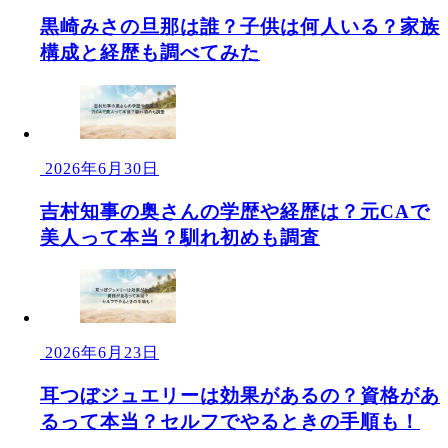
黒崎みさの旦那は誰？子供は何人いる？家族
構成と経歴も調べてみた
2026年6月30日
吉村知事の奥さんの学歴や経歴は？元CAで
美人って本当？馴れ初めも調査
2026年6月23日
耳つぼジュエリーは効果があるの？資格があ
るって本当？セルフでやるときの手順も！