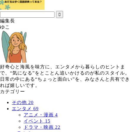
編集長
ゆこ
好奇心と海風を味方に、エンタメから暮らしのヒントま
で、“気になる”をとことん追いかけるのが私のスタイル。
日常の中にある“ちょっと面白い”を、みなさんと共有でき
れば嬉しいです。
カテゴリー
その他
20
エンタメ
69
アニメ・漫画
4
イベント
15
ドラマ・映画
22