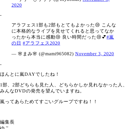
2020
‐
アラフェス1部も2部もとてもよかった😢 こんな
に本格的なライブを見せてくれると思ってなか
ったから本当に感動😢 良い時間だった😢💕
#嵐
の日
#アラフェス2020
— 🌸まみ🌸 (@mami965082)
November 3, 2020
‐
ほんとに嵐DAYでしたね！
1部、2部どちらも見た人、どちらかしか見れなかった人、
みんなDVDの発売を望んでいますね。
嵐ってあらためてすごいグループですね！！
編集長
ゆこ