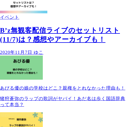
イベント
B’z無観客配信ライブのセットリスト
(11/7)は？感想やアーカイブも！
2020年11月7日
ゆこ
あびる優の娘の学校はどこ？親権をとれなかった理由も！
猪狩蒼弥のラップの歌詞がヤバイ！あだ名は歩く国語辞典
って本当？