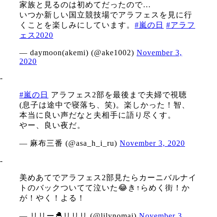
家族と見るのは初めてだったので…
いつか新しい国立競技場でアラフェスを見に行
くことを楽しみにしています。
#嵐の日
#アラフ
ェス2020
— daymoon(akemi) (@ake1002)
November 3,
2020
‐
#嵐の日
アラフェス2部を最後まで夫婦で視聴
(息子は途中で寝落ち、笑)。楽しかった！智、
本当に良い声だなと夫相手に語り尽くす。
やー、良い夜だ。
— 麻布三番 (@asa_h_i_ru)
November 3, 2020
‐
美めあてでアラフェス2部見たらカーニバルナイ
トのバックついてて泣いた😂き↑らめく街！か
が！やく！よる！
— リリー🐣リリリ (@lilynomai)
November 3,