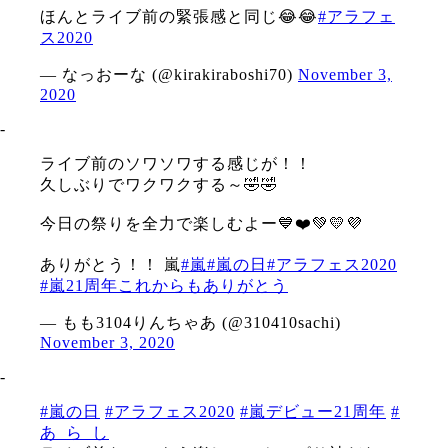
ほんとライブ前の緊張感と同じ😂😂
#アラフェ
ス2020
— なっおーな (@kirakiraboshi70)
November 3,
2020
‐
ライブ前のソワソワする感じが！！
久しぶりでワクワクする～🤣🤣
今日の祭りを全力で楽しむよー💙❤️💚💛💜
ありがとう！！ 嵐
#嵐
#嵐の日
#アラフェス2020
#嵐21周年これからもありがとう
— もも3104りんちゃあ (@310410sachi)
November 3, 2020
‐
#嵐の日
#アラフェス2020
#嵐デビュー21周年
#
あ_ら_し