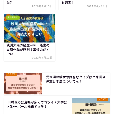
当?
も調査！
2020年7月13日
2021年8月14日
男性有名人
浅川大治の経歴wiki！過去の
出演作品が評判！演技力がす
ごい
2022年4月11日
元木湧の彼女や好きなタイプは？身長や
体重と学歴についても！
田村保乃は肩幅が広くてゴツイ？大学は
バレーボール推薦で入学！