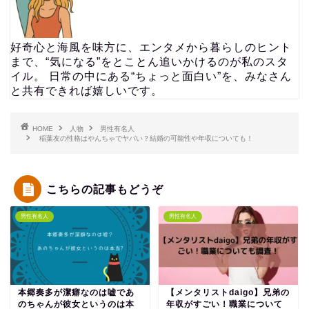
好奇心と海風を味方に、エンタメから暮らしのヒント
まで、“気になる”をとことん追いかけるのが私のスタ
イル。 日常の中にある“ちょっと面白い”を、みなさん
と共有できれば嬉しいです。
HOME
人物
男性有名人
稲葉友の性格はやんちゃでヤバい？結婚の可能性や年収についても！
こちらの記事もどうぞ
男性有名人
男性有名人
本郷奏多が潔癖なのは嘘であ
【メンタリストdaigo】兄弟の
のちゃんが彼女というのは本
年収がすごい！職業について