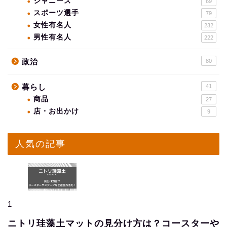
ジャニーズ
69
スポーツ選手
79
女性有名人
232
男性有名人
222
政治
80
暮らし
41
商品
27
店・お出かけ
9
人気の記事
1
ニトリ珪藻土マットの見分け方は？コースターや