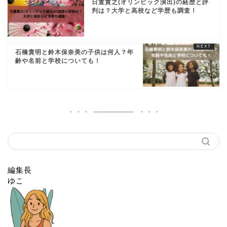
日置貴之(オリンピック演出)の経歴と評
判は？大学と高校など学歴も調査！
石橋貴明と鈴木保奈美の子供は何人？年
齢や名前と学校についても！
編集長
ゆこ