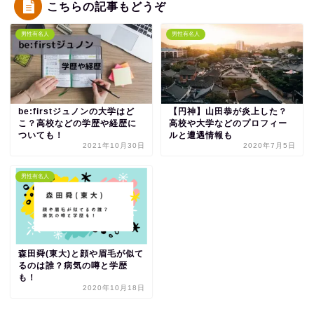
こちらの記事もどうぞ
男性有名人
男性有名人
be:firstジュノンの大学はど
【円神】山田恭が炎上した？
こ？高校などの学歴や経歴に
高校や大学などのプロフィー
ついても！
ルと遭遇情報も
2021年10月30日
2020年7月5日
男性有名人
森田舜(東大)と顔や眉毛が似て
るのは誰？病気の噂と学歴
も！
2020年10月18日