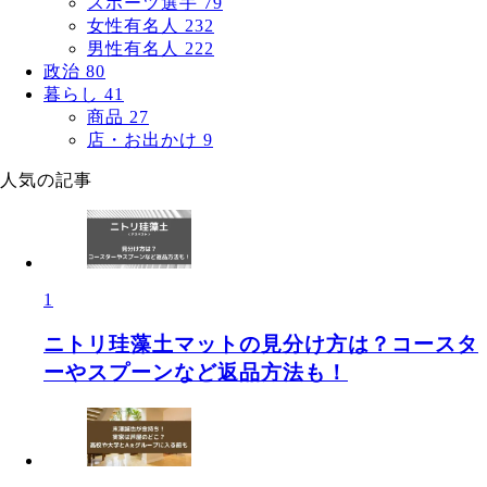
スポーツ選手
79
女性有名人
232
男性有名人
222
政治
80
暮らし
41
商品
27
店・お出かけ
9
人気の記事
1
ニトリ珪藻土マットの見分け方は？コースタ
ーやスプーンなど返品方法も！