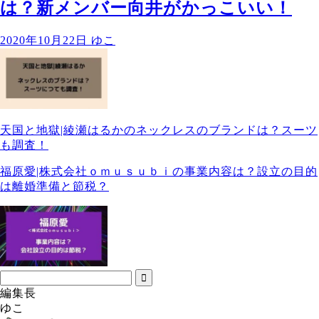
は？新メンバー向井がかっこいい！
2020年10月22日
ゆこ
天国と地獄|綾瀬はるかのネックレスのブランドは？スーツ
も調査！
福原愛|株式会社ｏｍｕｓｕｂｉの事業内容は？設立の目的
は離婚準備と節税？
編集長
ゆこ