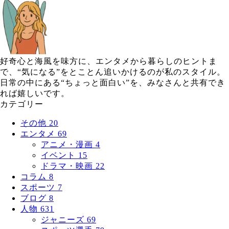
好奇心と海風を味方に、エンタメから暮らしのヒントま
で、“気になる”をとことん追いかけるのが私のスタイル。
日常の中にある“ちょっと面白い”を、みなさんと共有でき
れば嬉しいです。
カテゴリー
その他
20
エンタメ
69
アニメ・漫画
4
イベント
15
ドラマ・映画
22
コラム
8
スポーツ
7
ブログ
8
人物
631
ジャニーズ
69