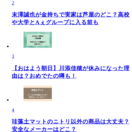
2
末澤誠也が金持ちで実家は芦屋のどこ？高校
や大学とAぇグループに入る前も
3
【おはよう朝日】川添佳穂が休みになった理
由は？おめでたの噂も！
4
珪藻土マットのニトリ以外の商品は大丈夫？
安全なメーカーはどこ？