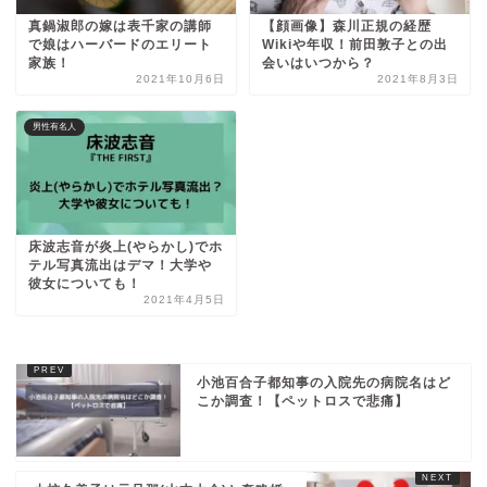
真鍋淑郎の嫁は表千家の講師
【顔画像】森川正規の経歴
で娘はハーバードのエリート
Wikiや年収！前田敦子との出
家族！
会いはいつから？
2021年10月6日
2021年8月3日
男性有名人
床波志音が炎上(やらかし)でホ
テル写真流出はデマ！大学や
彼女についても！
2021年4月5日
小池百合子都知事の入院先の病院名はど
こか調査！【ペットロスで悲痛】