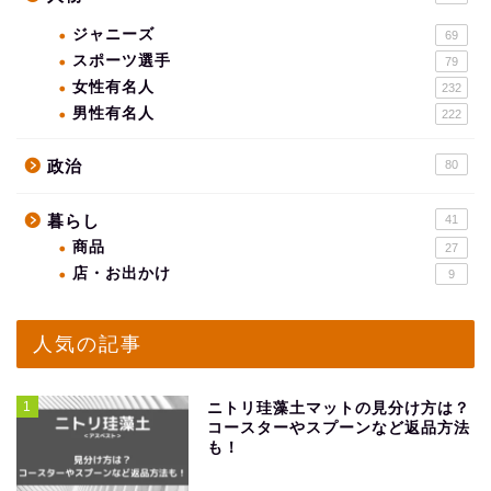
ジャニーズ
69
スポーツ選手
79
女性有名人
232
男性有名人
222
政治
80
暮らし
41
商品
27
店・お出かけ
9
人気の記事
1
ニトリ珪藻土マットの見分け方は？
コースターやスプーンなど返品方法
も！