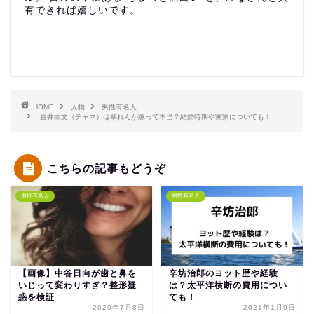
有できれば嬉しいです。
HOME
人物
男性有名人
直井由文（チャマ）は翠れんが嫁って本当？結婚時期や実家についても！
こちらの記事もどうぞ
男性有名人
男性有名人
【画像】中谷日向が歯と鼻を
辛坊治郎のヨット歴や経験
いじって変わりすぎ？整形疑
は？太平洋横断の費用につい
惑を検証
ても！
2020年7月8日
2021年1月9日