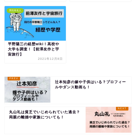
男性有名人
平野陽三の経歴wiki！高校や
大学を調査！【前澤友作と宇
宙旅行】
2021年12月8日
辻本知彦の嫁や子供はいる？プロフィー
ルやダンス動画も！
丸山礼は貧乏でいじめられていた過去？
両親の離婚や家族についても！