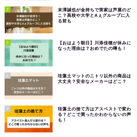
2
末澤誠也が金持ちで実家は芦屋のど
こ？高校や大学とAぇグループに入
る前も
3
【おはよう朝日】川添佳穂が休みに
なった理由は？おめでたの噂も！
4
珪藻土マットのニトリ以外の商品は
大丈夫？安全なメーカーはどこ？
5
珪藻土の捨て方はアスベストで変わ
る？どこで買ったかわからないの声
も！