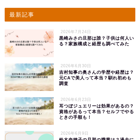
最新記事
2026年7月24日
黒崎みさの旦那は誰？子供は何人い
る？家族構成と経歴も調べてみた
2026年6月30日
吉村知事の奥さんの学歴や経歴は？
元CAで美人って本当？馴れ初めも
調査
2026年6月23日
耳つぼジュエリーは効果があるの？
資格があるって本当？セルフでやる
ときの手順も！
2026年6月9日
鈴木奈穂子の旦那の職業は？過去に