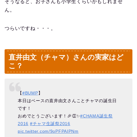
そうなると、お子さんも小学生くらいかもしれませ
ん。
つらいですね・・・。
直井由文（チャマ）さんの実家はど
こ？
【
#BUMP
】
本日はベースの直井由文さんことチャマの誕生日
です！
おめでとうございます！🎉👏✨
#CHAMA誕生祭
2016
#チャマ生誕祭2016
pic.twitter.com/9oPFPAIPNm