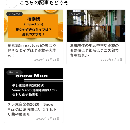
こちらの記事もどうぞ
ジャニーズ
ジャニーズ
椿泰我(impactors)の彼女や
道枝駿佑の地元中学や高校の
好きなタイプは？高校や大学
偏差値は？部活はテニス部で
も！
青春放題か
2020年11月28日
2020年6月3日
ジャニーズ
テレ東音楽祭2020｜Snow
Manの出演時間はいつ？セト
リ曲や動画も！
2020年9月18日