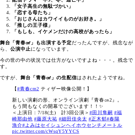
「女子高生の無駄づかい」
「恋する母たち」
「おじさんはカワイイものがお好き。」
「推しの王子様」
「もしも、イケメンだけの高校があったら」
舞台「青春㎤」も出演する予定
だったんですが、残念なが
ら、
公演中止
になっています。
今の世の中の状況では仕方がないですよね・・・。残念で
す。
ですが、
舞台「青春㎠」の生配信
はされたようですね。
【
#青春cm2
ティザー映像公開！】
新しい演劇の形、オンライン演劇『青春㎝2』。
もう間もなくの開幕でございます！！✨
＜上演日：7/18(土) 計3回公演＞
#田川隼嗣
#福
崎那由他
#藤原大祐
#細田佳央太
#正木郁
#春陽
漁介
#よみはセイシュンヘイホウセンチメートル
pic.twitter.com/cWsqY5YYCS