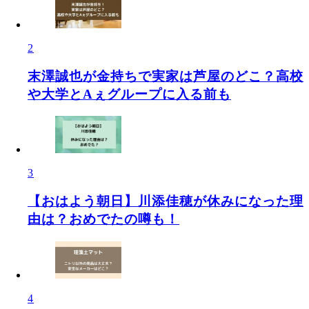
2
末澤誠也が金持ちで実家は芦屋のどこ？高校
や大学とAぇグループに入る前も
3
【おはよう朝日】川添佳穂が休みになった理
由は？おめでたの噂も！
4