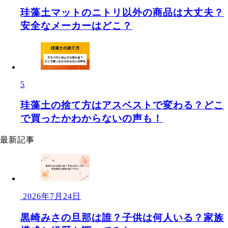
珪藻土マットのニトリ以外の商品は大丈夫？
安全なメーカーはどこ？
5
珪藻土の捨て方はアスベストで変わる？どこ
で買ったかわからないの声も！
最新記事
2026年7月24日
黒崎みさの旦那は誰？子供は何人いる？家族