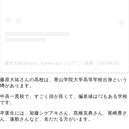
藤原大祐(@taiyu_fujiwara)がシェアした投稿
–
2019年10月月20日午前1時57分PDT
藤原大祐さんの高校は、
青山学院大学高等学校出身という
噂
があります。
中高一貫校で、すごく頭が良くて、
偏差値は72
もある学校
です。
卒業生には、加藤シゲアキさん、髙橋克典さん、尾崎豊さ
ん、蓮舫さんなど、名だたる方がいます。