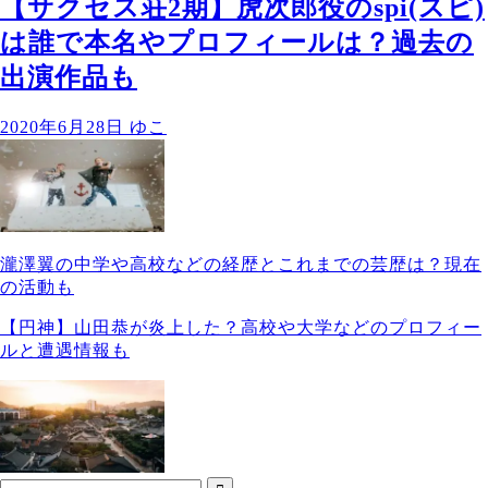
【サクセス荘2期】虎次郎役のspi(スピ)
は誰で本名やプロフィールは？過去の
出演作品も
2020年6月28日
ゆこ
瀧澤翼の中学や高校などの経歴とこれまでの芸歴は？現在
の活動も
【円神】山田恭が炎上した？高校や大学などのプロフィー
ルと遭遇情報も