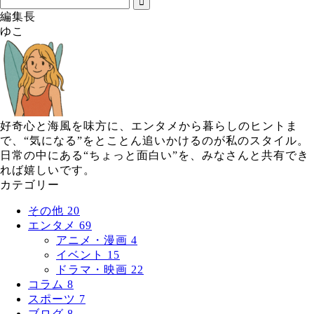
編集長
ゆこ
好奇心と海風を味方に、エンタメから暮らしのヒントま
で、“気になる”をとことん追いかけるのが私のスタイル。
日常の中にある“ちょっと面白い”を、みなさんと共有でき
れば嬉しいです。
カテゴリー
その他
20
エンタメ
69
アニメ・漫画
4
イベント
15
ドラマ・映画
22
コラム
8
スポーツ
7
ブログ
8