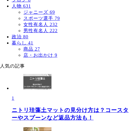
人物
631
ジャニーズ
69
スポーツ選手
79
女性有名人
232
男性有名人
222
政治
80
暮らし
41
商品
27
店・お出かけ
9
人気の記事
1
ニトリ珪藻土マットの見分け方は？コースタ
ーやスプーンなど返品方法も！