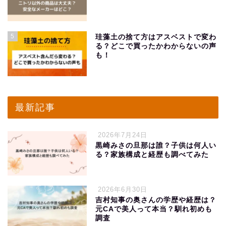
5
珪藻土の捨て方はアスベストで変わ
る？どこで買ったかわからないの声
も！
最新記事
2026年7月24日
黒崎みさの旦那は誰？子供は何人い
る？家族構成と経歴も調べてみた
2026年6月30日
吉村知事の奥さんの学歴や経歴は？
元CAで美人って本当？馴れ初めも
調査