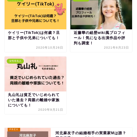
ケイリー(TikTok)は何歳？旦
近藤華の経歴wiki風プロフィ
那と子供や兄弟についても！
ール！気になる出演作品や評
判も調査！
2020年10月26日
2021年6月23日
女性有名人
丸山礼は貧乏でいじめられて
いた過去？両親の離婚や家族
についても！
2020年9月21日
河北麻友子の結婚相手の実業家Mは誰？