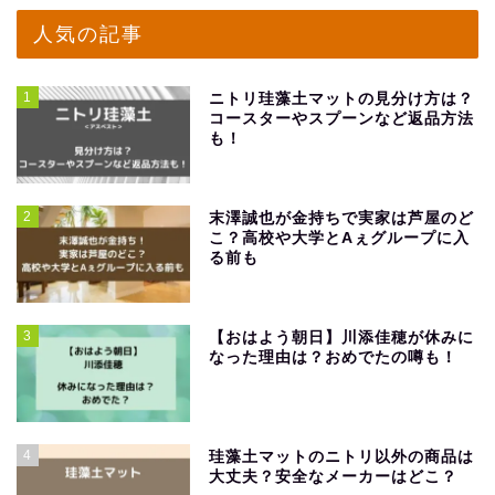
人気の記事
1
ニトリ珪藻土マットの見分け方は？
コースターやスプーンなど返品方法
も！
2
末澤誠也が金持ちで実家は芦屋のど
こ？高校や大学とAぇグループに入
る前も
3
【おはよう朝日】川添佳穂が休みに
なった理由は？おめでたの噂も！
4
珪藻土マットのニトリ以外の商品は
大丈夫？安全なメーカーはどこ？