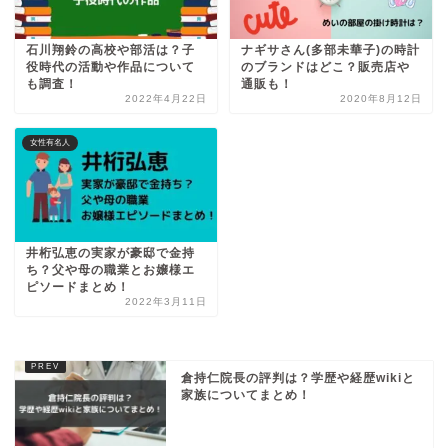
石川翔鈴の高校や部活は？子
ナギサさん(多部未華子)の時計
役時代の活動や作品について
のブランドはどこ？販売店や
も調査！
通販も！
2022年4月22日
2020年8月12日
女性有名人
井桁弘恵の実家が豪邸で金持
ち？父や母の職業とお嬢様エ
ピソードまとめ！
2022年3月11日
倉持仁院長の評判は？学歴や経歴wikiと
家族についてまとめ！