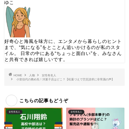
ゆこ
好奇心と海風を味方に、エンタメから暮らしのヒント
まで、“気になる”をとことん追いかけるのが私のスタ
イル。 日常の中にある“ちょっと面白い”を、みなさん
と共有できれば嬉しいです。
HOME
人物
女性有名人
小室佳代の務め先！洋菓子店はどこ？【松葉づえで労災請求に非常識の声】
こちらの記事もどうぞ
女性有名人
女性有名人