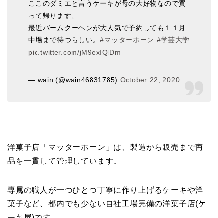
ここのダミエと言うケーキが母の大好物なので買
って帰ります。
最近バームクーヘンが大人気で予約しても１１月
中場まで待つらしい。
#マッターホーン
#学芸大学
pic.twitter.com/jM9exIQlDm
— wain (@wain46831785)
October 22, 2020
洋菓子店「マッターホーン」は、製造から販売まで商
品を一貫して管理しています。
専属の職人が一つひとつ丁寧に作り上げるケーキや洋
菓子など
、都内でも少ない
自社工場完備の洋菓子店(ケ
ーキ屋)
です。