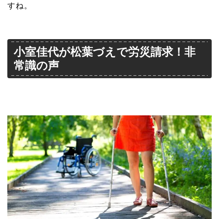
すね。
小室佳代が松葉づえで労災請求！非
常識の声