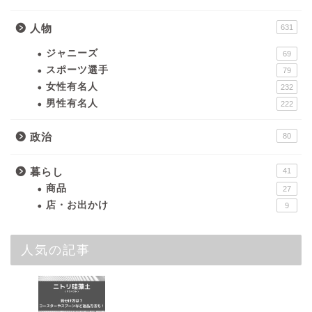
人物
631
ジャニーズ
69
スポーツ選手
79
女性有名人
232
男性有名人
222
政治
80
暮らし
41
商品
27
店・お出かけ
9
人気の記事