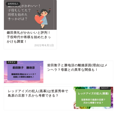
女性有名人
鎌田美礼がかわいいと評判！
子役時代や将棋を始めたきっ
かけも調査！
2022年6月1日
前田敦子と勝地涼の離婚原因(理由)はメ
ンヘラ？母親との異常な関係も！
レッドアイズの犯人(黒幕)は笠原秀幸で
島原の旦那？爪から考察できる？