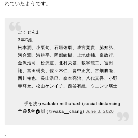
れていたようです。
ごくせん1
3年D組
松本潤、小栗旬、石垣佑磨、成宮寛貴、脇知弘、
河合潤、港耕平、岡部紘樹、上地雄輔、泉政行、
金沢浩司、松沢蓮、
北村栄基
、載寧龍二、冨田
翔、富田樹央、佐々木仁、畠中正文、古畑勝隆、
西川祐也、長山浩巳、森本亮治、八代真吾、小野
寺尊允、松山ケンイチ、西谷有統、ウエンツ瑛士
— 手を洗うwakako mithuhashi,social distancing
☂😷🎗🌹🏠🙌 (@waka__chang)
June 3, 2020
‐