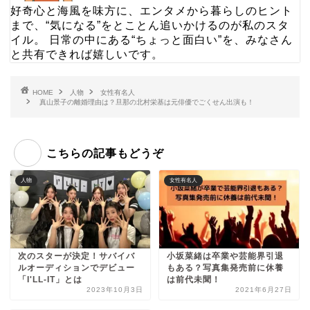
好奇心と海風を味方に、エンタメから暮らしのヒント
まで、“気になる”をとことん追いかけるのが私のスタ
イル。 日常の中にある“ちょっと面白い”を、みなさん
と共有できれば嬉しいです。
HOME
人物
女性有名人
真山景子の離婚理由は？旦那の北村栄基は元俳優でごくせん出演も！
こちらの記事もどうぞ
人物
女性有名人
次のスターが決定！サバイバ
小坂菜緒は卒業や芸能界引退
ルオーディションでデビュー
もある？写真集発売前に休養
「I'LL-IT」とは
は前代未聞！
2023年10月3日
2021年6月27日