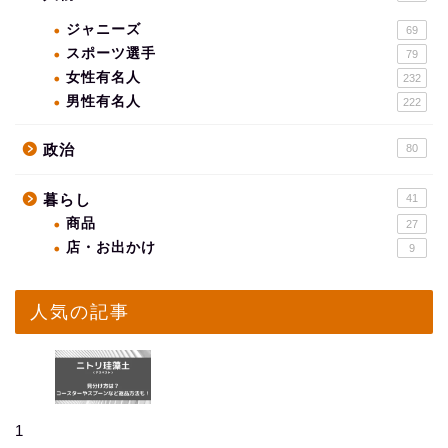
ジャニーズ
69
スポーツ選手
79
女性有名人
232
男性有名人
222
政治
80
暮らし
41
商品
27
店・お出かけ
9
人気の記事
1