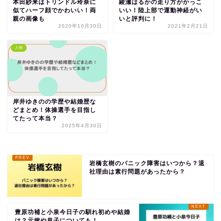
本田紗来はトリンドル玲奈に
綾瀬はるかの走り方がかっこ
似てハーフ顔でかわいい！両
いい！陸上部で運動神経がい
親の画像も
いと評判に！
2020年10月30日
2021年2月21日
人物
岸井ゆきのの学歴や結婚歴な
どまとめ！体操選手を目指し
てたって本当？
2025年4月30日
岩橋玄樹のパニック障害はいつから？退
社理由は素行問題があったから？
豊原功補と小泉今日子の馴れ初めや結婚
は？元嫁や息子についても！