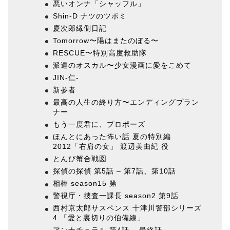
悪いオンナ「シャッフル」
Shin-D ナツのツボミ
慶次郎縁側日記
Tomorrow〜陽はまたのぼる〜
RESCUE〜特別高度救助隊
派遣のオスカル〜少女漫画に愛をこめて
JIN-仁-
新参者
最高の人生の終り方〜エンディングプラン
ナー
もう一度君に、プロポーズ
ほんとにあった怖い話 夏の特別編
2012「右肩の女」 渡辺美由紀 役
とんび蟹合戦図
探偵の探偵 第5話 – 第7話、第10話
相棒 season15 第
警視庁・捜査一課長 season2 第9話
西村京太郎サスペンス 十津川警部シリーズ
4 「愛と裏切りの伯備線」