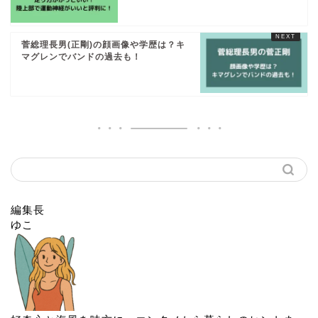
菅総理長男(正剛)の顔画像や学歴は？キ
マグレンでバンドの過去も！
編集長
ゆこ