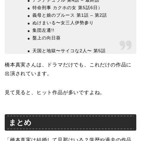
アンナチュラル 第4話 – 最終話
特命刑事 カクホの女 第5話6日）
義母と娘のブルース 第1話 – 第2話
ぬけまいる〜女三人伊勢参り
集団左遷!!
盤上の向日葵
天国と地獄〜サイコな2人〜 第5話
橋本真実さんは、ドラマだけでも、これだけの作品に
出演されています。
見て見ると、ヒット作品が多いですよね。
まとめ
「橋本真実は結婚して旦那はいる？学歴や過去の作品