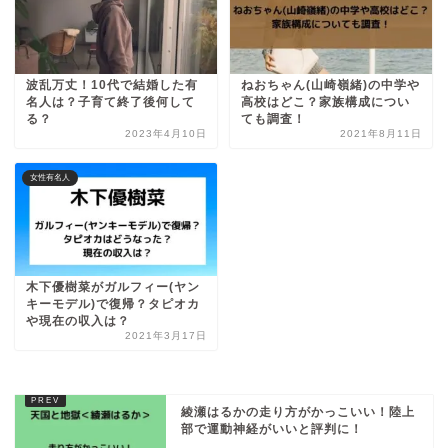
波乱万丈！10代で結婚した有
ねおちゃん(山崎嶺緒)の中学や
名人は？子育て終了後何して
高校はどこ？家族構成につい
る？
ても調査！
2023年4月10日
2021年8月11日
女性有名人
木下優樹菜がガルフィー(ヤン
キーモデル)で復帰？タピオカ
や現在の収入は？
2021年3月17日
綾瀬はるかの走り方がかっこいい！陸上
部で運動神経がいいと評判に！