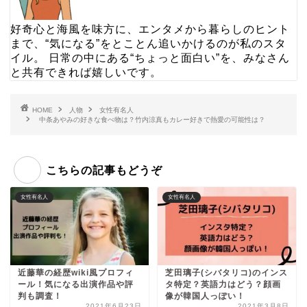
好奇心と海風を味方に、エンタメから暮らしのヒント
まで、“気になる”をとことん追いかけるのが私のスタ
イル。 日常の中にある“ちょっと面白い”を、みなさん
と共有できれば嬉しいです。
HOME
人物
女性有名人
中条あやみの好きな食べ物は？竹内涼真もカレー好きで熱愛の可能性は？
こちらの記事もどうぞ
女性有名人
女性有名人
近藤華の経歴wiki風プロフィ
芝田璃子(シバタリコ)のインス
ール！気になる出演作品や評
タ特定？英語力はどう？顔画
判も調査！
像が韓国人っぽい！
2021年6月23日
2021年3月8日