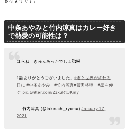
きなようです。
中条あやみと竹内涼真はカレー好き
で熱愛の可能性は？
ほらね きゅんあったでしょ🥰🤣
1話ありがとうございました。
#君と世界が終わる
日に
#中条あやみ
#竹内涼真
#菅田将暉
#星を仰
ぐ
pic.twitter.com/2zxuRtOKmy
— 竹内涼真 (@takeuchi_ryoma)
January 17,
2021