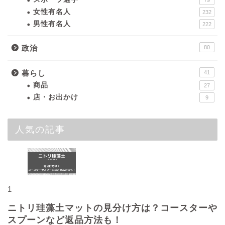
79
女性有名人
232
男性有名人
222
政治
80
暮らし
41
商品
27
店・お出かけ
9
人気の記事
1
ニトリ珪藻土マットの見分け方は？コースターや
スプーンなど返品方法も！