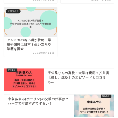
女性有名人
アンミカの若い頃が壮絶！学
校や国籍は日本？生い立ちや
学歴を調査
2021年9月11日
宇佐見りんの高校・大学は慶応？芥川賞
【推し、燃ゆ】のエピソードと口コミ
も...
中条あやみ(ポーリン)の父親の仕事は？
ハーフで可愛すぎてずるい！