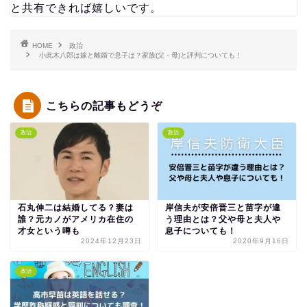
と共有できれば嬉しいです。
HOME
政治
小此木八郎は嫁と離婚で息子は？家族(父・母)と評判についても！
こちらの記事もどうぞ
政治
政治
石丸伸二は結婚してる？妻は
岸信夫が安倍晋三と苗字が違
誰？元カノがアメリカ在住の
う理由とは？父や母と夫人や
才女という噂も
息子についても！
2024年12月23日
2020年9月16日
政治