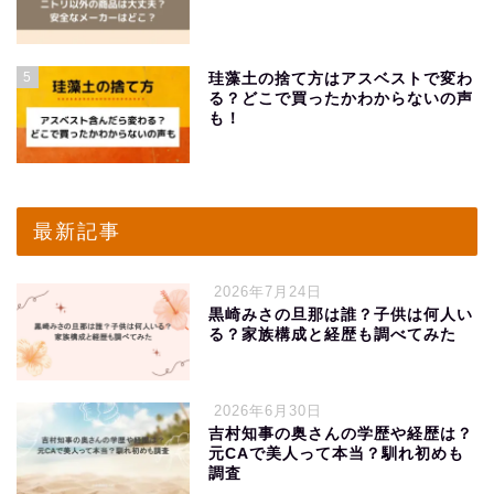
5
珪藻土の捨て方はアスベストで変わ
る？どこで買ったかわからないの声
も！
最新記事
2026年7月24日
黒崎みさの旦那は誰？子供は何人い
る？家族構成と経歴も調べてみた
2026年6月30日
吉村知事の奥さんの学歴や経歴は？
元CAで美人って本当？馴れ初めも
調査