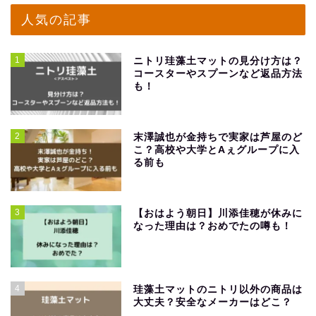
人気の記事
1
ニトリ珪藻土マットの見分け方は？
コースターやスプーンなど返品方法
も！
2
末澤誠也が金持ちで実家は芦屋のど
こ？高校や大学とAぇグループに入
る前も
3
【おはよう朝日】川添佳穂が休みに
なった理由は？おめでたの噂も！
4
珪藻土マットのニトリ以外の商品は
大丈夫？安全なメーカーはどこ？