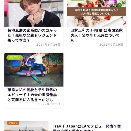
菊池風磨の家系図がスゴかっ
田村正和の子供(娘)は南国酒家
た！先祖や父親もレジェンド
夫人！父や母と兄弟について
級って本当？
も！
2024年8月26日
2021年5月19日
男性有名人
藤原大祐の高校と学生時代の
エピソード！過去の出演作品
と芸能界に入るきっかけも
2020年7月1日
Travis JapanはLAでデビュー発表？留