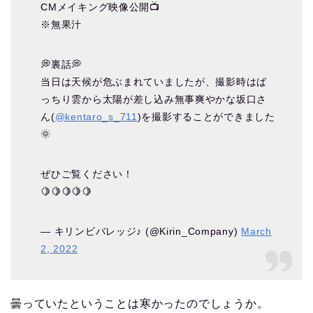
CMメイキング映像公開📺
※無果汁
💭裏話💭
当日は天候が危ぶまれていましたが、撮影時はば
っちり雲から太陽が差し込み無事爽やかな坂口さ
ん(
@kentaro_s_711
)を撮影することができました
🌞
ぜひご覧ください！
🍋🍋🍋🍋🍋
— キリンビバレッジ♪ (@Kirin_Company)
March
2, 2022
曇っていたということは寒かったのでしょうか。