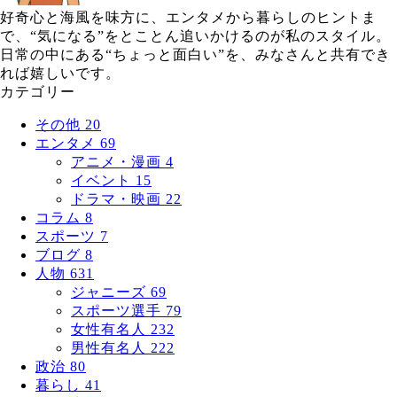
好奇心と海風を味方に、エンタメから暮らしのヒントま
で、“気になる”をとことん追いかけるのが私のスタイル。
日常の中にある“ちょっと面白い”を、みなさんと共有でき
れば嬉しいです。
カテゴリー
その他
20
エンタメ
69
アニメ・漫画
4
イベント
15
ドラマ・映画
22
コラム
8
スポーツ
7
ブログ
8
人物
631
ジャニーズ
69
スポーツ選手
79
女性有名人
232
男性有名人
222
政治
80
暮らし
41