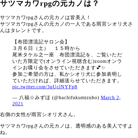
サツマカワrpgの元カノは？
サツマカワrpgさんの元カノは皆美人！
サツマカワrpgさんの元カノの一人である雨宮シオリ犬さ
んはタレントです。
【布団漂流記サロン会】
３月６日（土） １５時から
尾米タケル之一座 布団漂流記を、ご覧いただ
いた方限定で(オンライン視聴含む)zoomオンラ
インお喋り会をさせていただきます💕✨
参加ご希望の方は、私かシオリ犬に参加表明し
ていただければ、詳細送らせていただきます。
pic.twitter.com/3uUclNYFp8
— 八福☆みずほ (@hachifukumizuho)
March 2,
2021
右側の女性が雨宮シオリ犬さん。
サツマカワrpgさんの元カノは、透明感のある美人ですよ
ね。