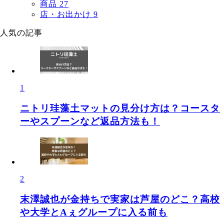
商品
27
店・お出かけ
9
人気の記事
1
ニトリ珪藻土マットの見分け方は？コースタ
ーやスプーンなど返品方法も！
2
末澤誠也が金持ちで実家は芦屋のどこ？高校
や大学とAぇグループに入る前も