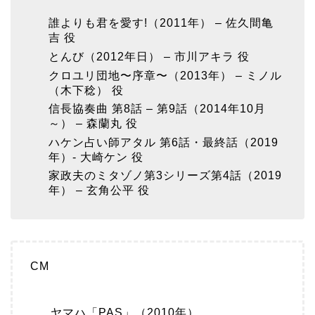
誰よりも君を愛す!（2011年） – 佐久間亀
吉 役
とんび（2012年日） – 市川アキラ 役
クロユリ団地〜序章〜（2013年） – ミノル
（木下稔） 役
信長協奏曲 第8話 – 第9話（2014年10月
～） – 森蘭丸 役
ハケン占い師アタル 第6話・最終話（2019
年）- 大崎ケン 役
家政夫のミタゾノ第3シリーズ第4話（2019
年） – 玄角公平 役
CM
ヤマハ「PAS」（2010年）