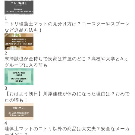
1
ニトリ珪藻土マットの見分け方は？コースターやスプーン
など返品方法も！
2
末澤誠也が金持ちで実家は芦屋のどこ？高校や大学とAぇ
グループに入る前も
3
【おはよう朝日】川添佳穂が休みになった理由は？おめで
たの噂も！
4
珪藻土マットのニトリ以外の商品は大丈夫？安全なメーカ
ーはどこ？