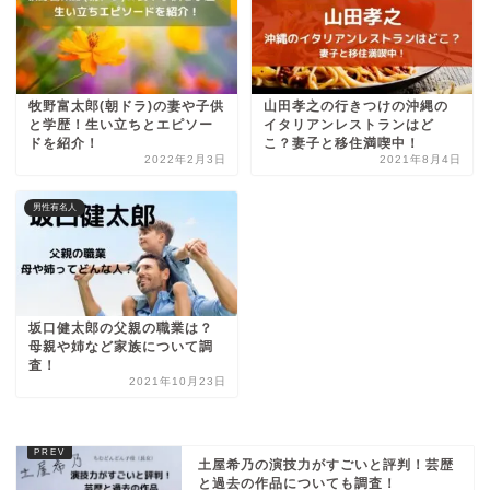
牧野富太郎(朝ドラ)の妻や子供
山田孝之の行きつけの沖縄の
と学歴！生い立ちとエピソー
イタリアンレストランはど
ドを紹介！
こ？妻子と移住満喫中！
2022年2月3日
2021年8月4日
男性有名人
坂口健太郎の父親の職業は？
母親や姉など家族について調
査！
2021年10月23日
土屋希乃の演技力がすごいと評判！芸歴
と過去の作品についても調査！