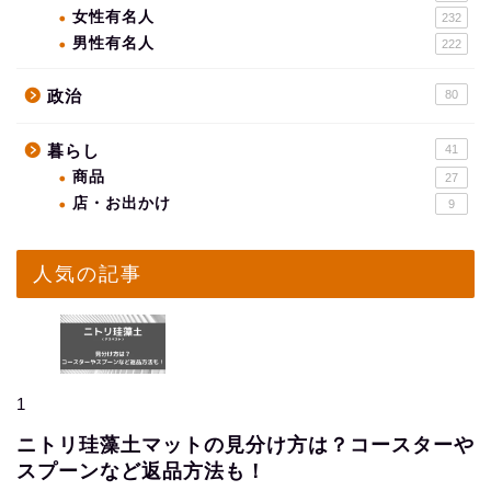
女性有名人
232
男性有名人
222
政治
80
暮らし
41
商品
27
店・お出かけ
9
人気の記事
1
ニトリ珪藻土マットの見分け方は？コースターや
スプーンなど返品方法も！