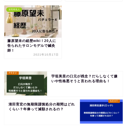
女性有名人
藤原望未の経歴wiki！20人に
告られたサロンモデルで鍼灸
師！
2021年10月17日
宇垣美里の口元が残念？だらしなくて嫌
いや性格悪そうと言われる理由も！
清田育宏の無期限謹慎処分の期間はどれ
くらい？年俸って減額されるの？