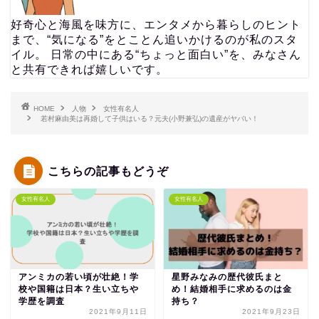
好奇心と海風を味方に、エンタメから暮らしのヒント
まで、“気になる”をとことん追いかけるのが私のスタ
イル。 日常の中にある“ちょっと面白い”を、みなさん
と共有できれば嬉しいです。
HOME
人物
女性有名人
若村麻由美は再婚して子供はいる？元夫(小野兼弘)の遺産がヤバい！
こちらの記事もどうぞ
女性有名人
女性有名人
アンミカの若い頃が壮絶！学
星野みなみの歴代彼氏まと
校や国籍は日本？生い立ちや
め！結婚相手に求めるのは金
学歴を調査
持ち？
2021年9月11日
2021年9月23日