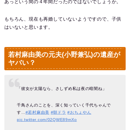
あっという間の４年間だったのではないでしょうか。
もちろん、現在も再婚していないようですので、子供
はいないと思います。
若村麻由美の元夫(小野兼弘)の遺産が
ヤバい？
「彼女が太陽なら、さしずめ私は夜の暗闇ね」
千鳥さんのことを、深く知っていく千代ちゃんで
す…
#若村麻由美
#朝ドラ
#おちょやん
pic.twitter.com/02QWE89mXo