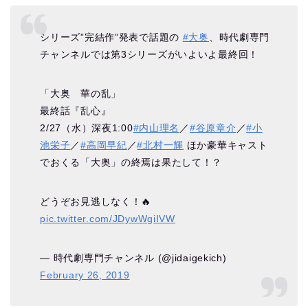
シリーズ”完結作”発表で話題の
#大奥
、時代劇専門
チャンネルでは第3シリーズがいよいよ最終回！
「大奥 華の乱」
最終話『乱心』
2/27（水）深夜1:00
#内山理名
／
#谷原章介
／
#小
池栄子
／
#高岡早紀
／
#北村一輝
ほか豪華キャスト
でおくる「大奥」の終焉は果たして！？
どうぞお見逃しなく！🔥
pic.twitter.com/JDywWgiIVW
— 時代劇専門チャンネル (@jidaigekich)
February 26, 2019