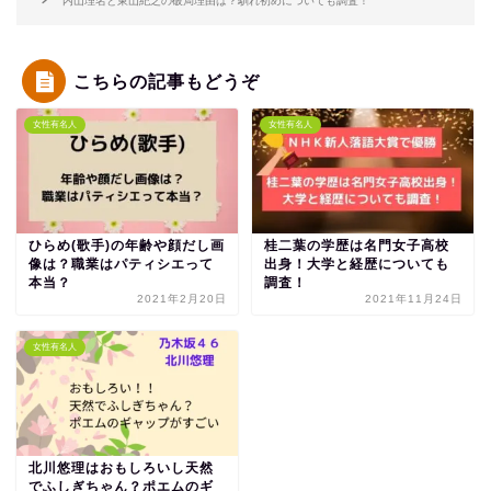
内山理名と東山紀之の破局理由は？馴れ初めについても調査！
こちらの記事もどうぞ
女性有名人
女性有名人
ひらめ(歌手)の年齢や顔だし画
桂二葉の学歴は名門女子高校
像は？職業はパティシエって
出身！大学と経歴についても
本当？
調査！
2021年2月20日
2021年11月24日
女性有名人
北川悠理はおもしろいし天然
でふしぎちゃん？ポエムのギ