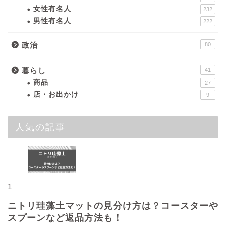
女性有名人
232
男性有名人
222
政治
80
暮らし
41
商品
27
店・お出かけ
9
人気の記事
1
ニトリ珪藻土マットの見分け方は？コースターや
スプーンなど返品方法も！