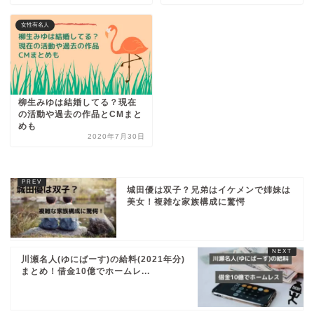
女性有名人
柳生みゆは結婚してる？現在
の活動や過去の作品とCMまと
めも
2020年7月30日
城田優は双子？兄弟はイケメンで姉妹は
美女！複雑な家族構成に驚愕
川瀬名人(ゆにばーす)の給料(2021年分)
まとめ！借金10億でホームレ...