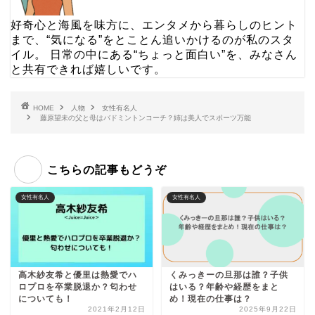
好奇心と海風を味方に、エンタメから暮らしのヒント
まで、“気になる”をとことん追いかけるのが私のスタ
イル。 日常の中にある“ちょっと面白い”を、みなさん
と共有できれば嬉しいです。
HOME
人物
女性有名人
藤原望未の父と母はバドミントンコーチ？姉は美人でスポーツ万能
こちらの記事もどうぞ
女性有名人
女性有名人
高木紗友希と優里は熱愛でハ
くみっきーの旦那は誰？子供
ロプロを卒業脱退か？匂わせ
はいる？年齢や経歴をまと
についても！
め！現在の仕事は？
2021年2月12日
2025年9月22日