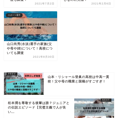
2021年7月2日
2021年2月6日
スポーツ選手
山口尚秀(水泳)選手の家族(父
や母や姉)について！高校につ
いても調査
2021年8月30日
山本・リシャール登眞の高校は中高一貫
校！父や母の職業と国籍がすごすぎ！
松本潤を尊敬する後輩は誰？ジュニアと
の伝説エピソード【完璧主義で人が良
い...