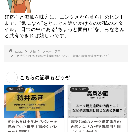
好奇心と海風を味方に、エンタメから暮らしのヒント
まで、“気になる”をとことん追いかけるのが私のスタ
イル。 日常の中にある“ちょっと面白い”を、みなさん
と共有できれば嬉しいです。
HOME
人物
スポーツ選手
牧大晃の進路は大学か実業団のどっち？【驚異の最高到達点がヤバイ】
こちらの記事もどうぞ
スポーツ選手
スポーツ選手
籾井あきは中学校でバレーを
高梨沙羅のスーツ規定違反の
辞めていた事実！高校やバレ
内容とは？なぜ予選着用と同
ー歴も調査！
じなのに失格？