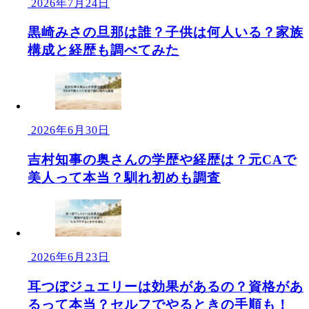
2026年7月24日
黒崎みさの旦那は誰？子供は何人いる？家族
構成と経歴も調べてみた
2026年6月30日
吉村知事の奥さんの学歴や経歴は？元CAで
美人って本当？馴れ初めも調査
2026年6月23日
耳つぼジュエリーは効果があるの？資格があ
るって本当？セルフでやるときの手順も！