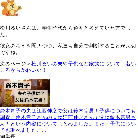
松川るいさんは、学生時代から色々と考えていた方でし
た。
彼女の考えを聞きつつ、私達も自分で判断することが大切
ですね。
次のページ＞
松川るいの夫や子供など家族について！若い
ころからかわいい！
鈴木貴子の夫は江西伸之で父は鈴木宗男！子供についても
調査！
鈴木貴子さんの夫は江西伸之さんで父は鈴木宗男さ
ん！という内容についてまとめました。また、子供につい
ても調べました。...
編集長