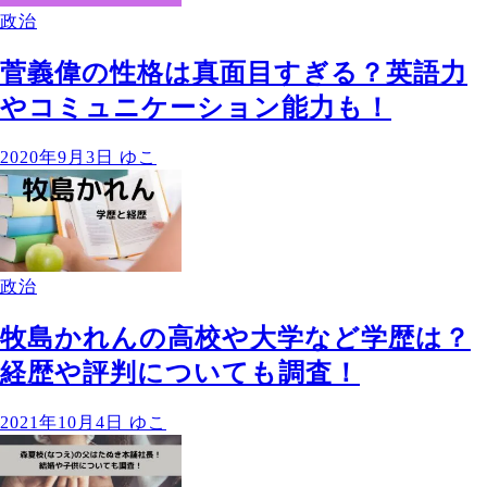
政治
菅義偉の性格は真面目すぎる？英語力
やコミュニケーション能力も！
2020年9月3日
ゆこ
政治
牧島かれんの高校や大学など学歴は？
経歴や評判についても調査！
2021年10月4日
ゆこ