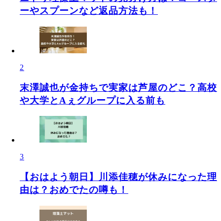
ーやスプーンなど返品方法も！
2
末澤誠也が金持ちで実家は芦屋のどこ？高校
や大学とAぇグループに入る前も
3
【おはよう朝日】川添佳穂が休みになった理
由は？おめでたの噂も！