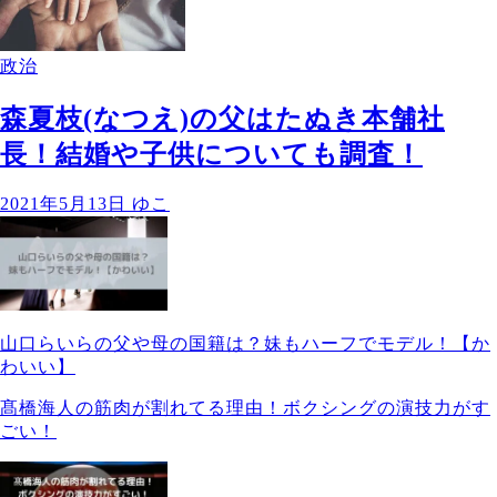
政治
森夏枝(なつえ)の父はたぬき本舗社
長！結婚や子供についても調査！
2021年5月13日
ゆこ
山口らいらの父や母の国籍は？妹もハーフでモデル！【か
わいい】
髙橋海人の筋肉が割れてる理由！ボクシングの演技力がす
ごい！