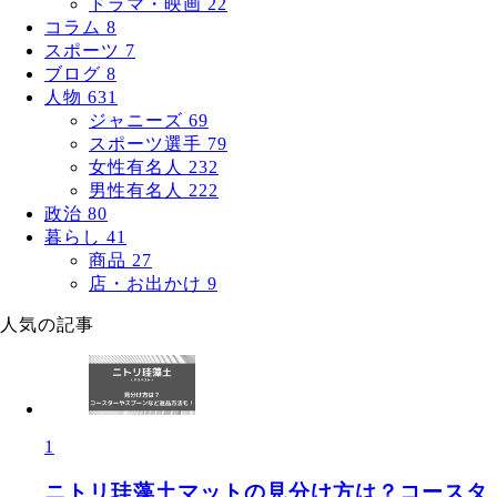
ドラマ・映画
22
コラム
8
スポーツ
7
ブログ
8
人物
631
ジャニーズ
69
スポーツ選手
79
女性有名人
232
男性有名人
222
政治
80
暮らし
41
商品
27
店・お出かけ
9
人気の記事
1
ニトリ珪藻土マットの見分け方は？コースタ