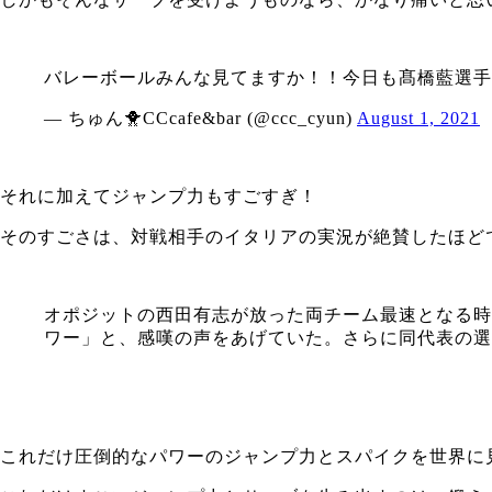
バレーボールみんな見てますか！！今日も髙橋藍選手
— ちゅん🐥CCcafe&bar (@ccc_cyun)
August 1, 2021
それに加えてジャンプ力もすごすぎ！
そのすごさは、対戦相手のイタリアの実況が絶賛したほど
オポジットの西田有志が放った両チーム最速となる時
ワー」と、感嘆の声をあげていた。さらに同代表の選
これだけ圧倒的なパワーのジャンプ力とスパイクを世界に