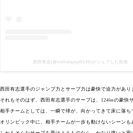
西田有志(@nishidayuji0130)がシェアした投稿
西田有志選手のジャンプ力とサーブ力は豪快で迫力があり
それもそのはず、
西田有志選手のサーブは、124㎞の豪快
相手チームとしては、一瞬で球が、向かってきて床に落ち
オリンピック中に、相手チームが一歩も動けないシーンも
しかもそんなサーブを受けようものなら、かなり痛いと思