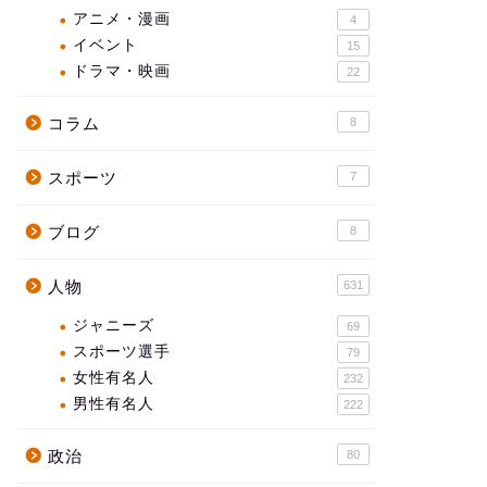
アニメ・漫画
4
イベント
15
ドラマ・映画
22
コラム
8
スポーツ
7
ブログ
8
人物
631
ジャニーズ
69
スポーツ選手
79
女性有名人
232
男性有名人
222
政治
80