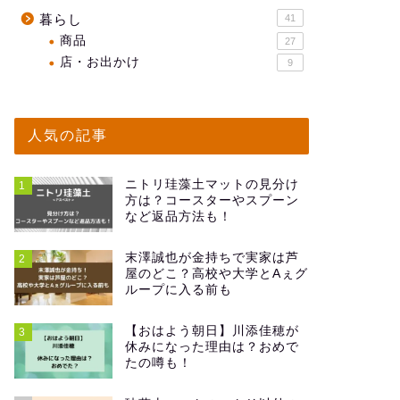
暮らし
41
商品
27
店・お出かけ
9
人気の記事
ニトリ珪藻土マットの見分け
1
方は？コースターやスプーン
など返品方法も！
末澤誠也が金持ちで実家は芦
2
屋のどこ？高校や大学とAぇグ
ループに入る前も
【おはよう朝日】川添佳穂が
3
休みになった理由は？おめで
たの噂も！